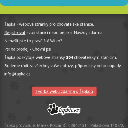
Ťapka
- webové stránky pro chovatelské stanice.
Registrovat
svoji stanici nebo pejska. Navždy zdarma.
Nenašli jste to pravé štěňátko?
Psi na prodej
-
Chovní psi
Ťapka poskytuje webové stránky
204
chovatelským stanicím.
Budeme rádi za všechny vaše dotazy, přípomínky nebo nápady.
info
@
tapka.cz
Tvorba webu zdarma s Ťapkou
Ťapku provozuje: Marek Polcar IČ: 03840131 - Paláskova 1107/2,