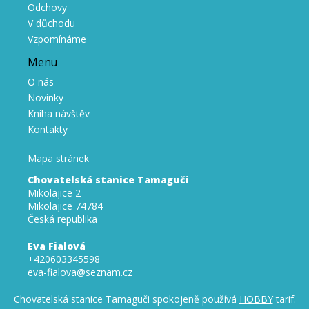
Odchovy
V důchodu
Vzpomínáme
Menu
O nás
Novinky
Kniha návštěv
Kontakty
Mapa stránek
Chovatelská stanice Tamaguči
Mikolajice 2
Mikolajice 74784
Česká republika
Eva Fialová
+420603345598
eva-fialova@seznam.cz
Chovatelská stanice Tamaguči spokojeně používá
HOBBY
tarif.