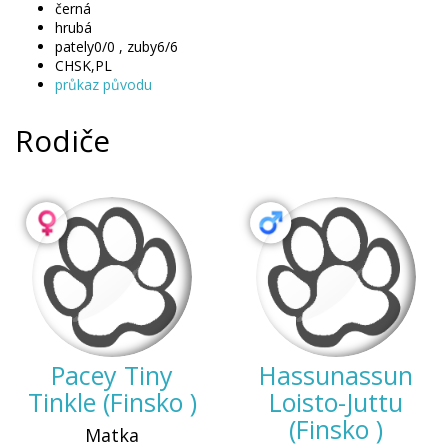
černá
hrubá
pately0/0 , zuby6/6
CHSK,PL
průkaz původu
Rodiče
Pacey Tiny
Hassunassun
Tinkle (Finsko )
Loisto-Juttu
(Finsko )
Matka