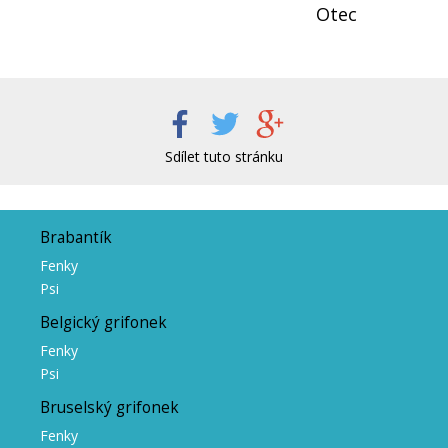
Otec
Sdílet tuto stránku
Brabantík
Fenky
Psi
Belgický grifonek
Fenky
Psi
Bruselský grifonek
Fenky