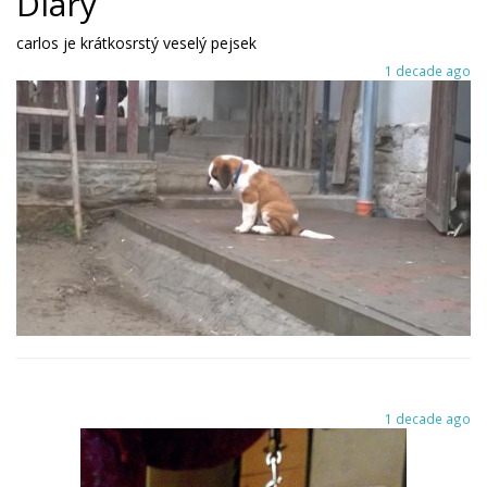
Diary
carlos je krátkosrstý veselý pejsek
1 decade ago
1 decade ago