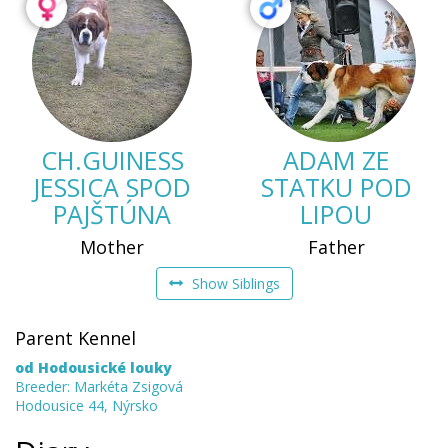
CH.GUINESS
ADAM ZE
JESSICA SPOD
STATKU POD
PAJŠTÚNA
LIPOU
Mother
Father
Show Siblings
Parent Kennel
od Hodousické louky
Breeder: Markéta Zsigová
Hodousice 44, Nýrsko