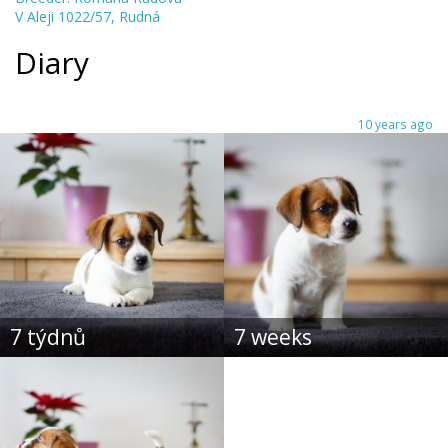
V Aleji 1022/57, Rudná
Diary
10 years ago
7 týdnů
7 weeks