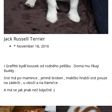
Jack Russell Terrier
* November 18, 2016
I Graffitti bydlí kousek od rodného pelíšku . Doma mu říkaji
Buddy .
Srst má po mamince , jemně broken , maličko hrubší srst pouze
na zádech , u obočí a na tlamičce .
A má se jak jinak než báječně :)