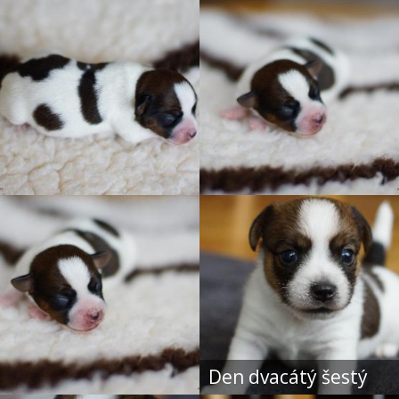
Den dvacátý šestý