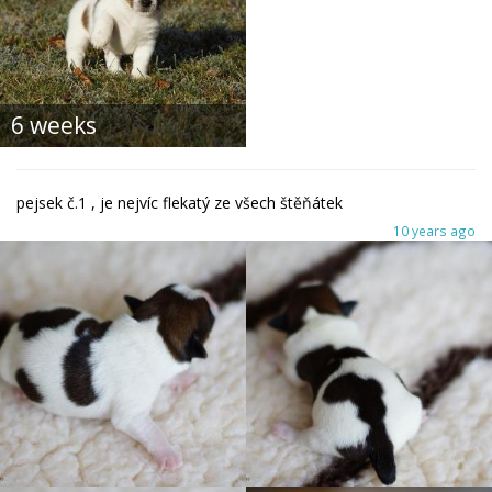
6 weeks
pejsek č.1 , je nejvíc flekatý ze všech štěňátek
10 years ago