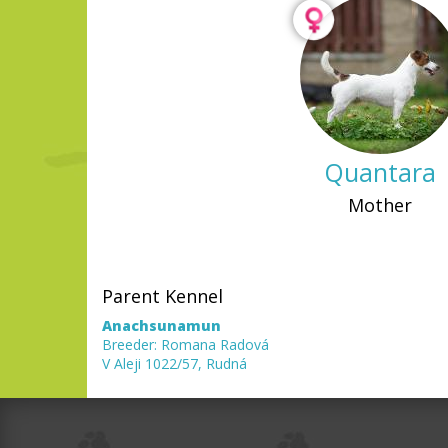
Quantara
Mother
Parent Kennel
Anachsunamun
Breeder: Romana Radová
V Aleji 1022/57, Rudná