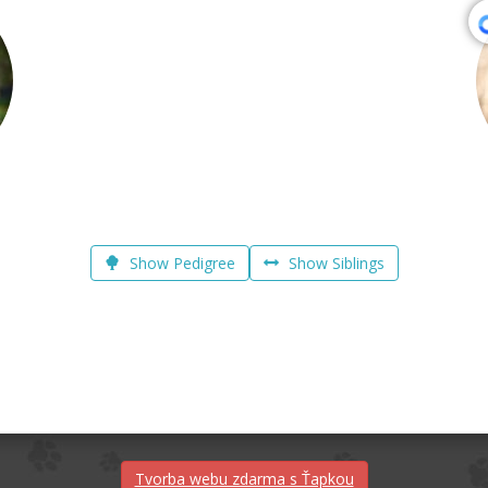
Show Pedigree
Show Siblings
Tvorba webu zdarma s Ťapkou