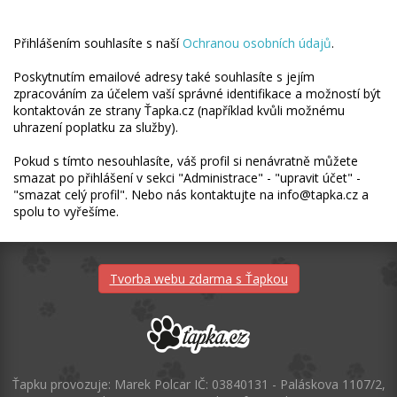
Přihlášením souhlasíte s naší
Ochranou osobních údajů
.
Poskytnutím emailové adresy také souhlasíte s jejím
zpracováním za účelem vaší správné identifikace a možností být
kontaktován ze strany Ťapka.cz (například kvůli možnému
uhrazení poplatku za služby).
Pokud s tímto nesouhlasíte, váš profil si nenávratně můžete
smazat po přihlášení v sekci "Administrace" - "upravit účet" -
"smazat celý profil". Nebo nás kontaktujte na info@tapka.cz a
spolu to vyřešíme.
Tvorba webu zdarma s Ťapkou
Ťapku provozuje: Marek Polcar IČ: 03840131 - Paláskova 1107/2,