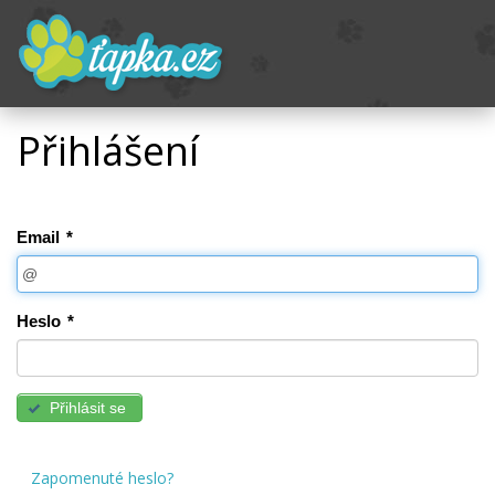
Přihlášení
Email
*
Heslo
*
Přihlásit se
Zapomenuté heslo?