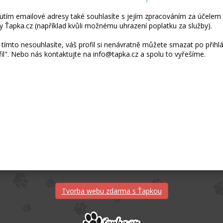
utím emailové adresy také souhlasíte s jejím zpracováním za účelem 
y Ťapka.cz (například kvůli možnému uhrazení poplatku za služby).
tímto nesouhlasíte, váš profil si nenávratně můžete smazat po přihláš
fil". Nebo nás kontaktujte na info@tapka.cz a spolu to vyřešíme.
Tvorba webu zdarma s Ťapkou