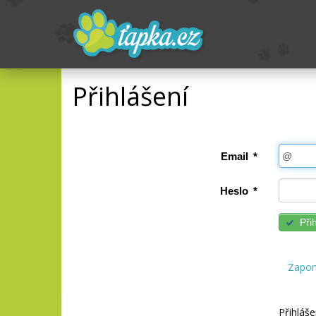
Přihlášení
Email
*
Heslo
*
Přih
Zapom
Přihláše