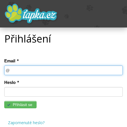
Přihlášení
Email
*
Heslo
*
Přihlásit se
Zapomenuté heslo?