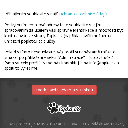
Přihlášením souhlasíte s naší
Ochranou osobních údajů
.
Poskytnutím emailové adresy také souhlasíte s jejím
zpracováním za účelem vaší správné identifikace a možností být
kontaktován ze strany Ťapka.cz (například kvůli možnému
uhrazení poplatku za služby).
Pokud s tímto nesouhlasíte, váš profil si nenávratně můžete
smazat po přihlášení v sekci "Administrace" - "upravit účet" -
"smazat celý profil". Nebo nás kontaktujte na info@tapka.cz a
spolu to vyřešíme.
Tvorba webu zdarma s Ťapkou
Ťapku provozuje: Marek Polcar IČ: 03840131 - Paláskova 1107/2,