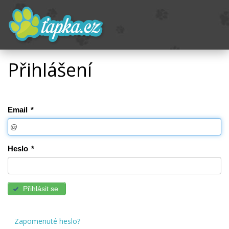
Přihlášení
Email
*
Heslo
*
Přihlásit se
Zapomenuté heslo?