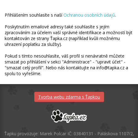
Přihlášením souhlasíte s naší
Ochranou osobních údajů
.
Poskytnutím emailové adresy také souhlasíte s jejím
zpracováním za účelem vaší správné identifikace a možností být
kontaktován ze strany Ťapka.cz (například kvůli možnému
uhrazení poplatku za služby).
Pokud s tímto nesouhlasíte, váš profil si nenávratně můžete
smazat po přihlášení v sekci "Administrace" - "upravit účet" -
"smazat celý profil". Nebo nás kontaktujte na info@tapka.cz a
spolu to vyřešíme.
Tvorba webu zdarma s Ťapkou
Ťapku provozuje: Marek Polcar IČ: 03840131 - Paláskova 1107/2,