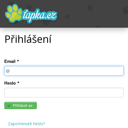
Přihlášení
Email
*
Heslo
*
Přihlásit se
Zapomenuté heslo?