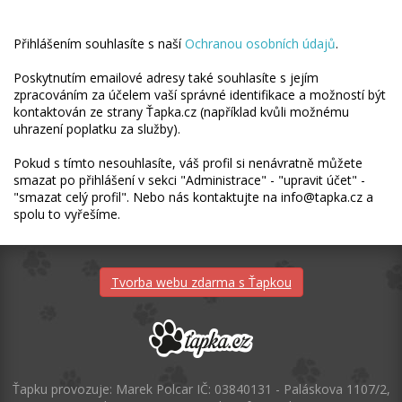
Přihlášením souhlasíte s naší
Ochranou osobních údajů
.
Poskytnutím emailové adresy také souhlasíte s jejím
zpracováním za účelem vaší správné identifikace a možností být
kontaktován ze strany Ťapka.cz (například kvůli možnému
uhrazení poplatku za služby).
Pokud s tímto nesouhlasíte, váš profil si nenávratně můžete
smazat po přihlášení v sekci "Administrace" - "upravit účet" -
"smazat celý profil". Nebo nás kontaktujte na info@tapka.cz a
spolu to vyřešíme.
Tvorba webu zdarma s Ťapkou
Ťapku provozuje: Marek Polcar IČ: 03840131 - Paláskova 1107/2,