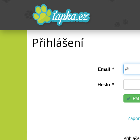
Přihlášení
Email
*
Heslo
*
Přih
Zapom
Přihláše