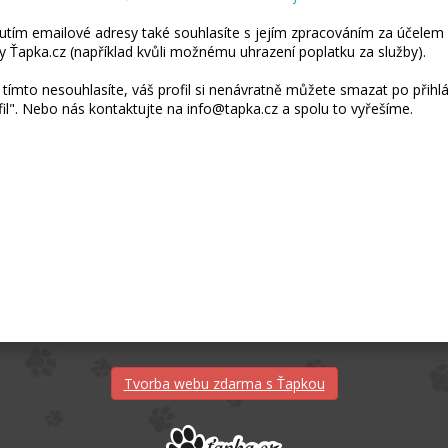
utím emailové adresy také souhlasíte s jejím zpracováním za účelem 
y Ťapka.cz (například kvůli možnému uhrazení poplatku za služby).
tímto nesouhlasíte, váš profil si nenávratně můžete smazat po přihláš
fil". Nebo nás kontaktujte na info@tapka.cz a spolu to vyřešíme.
Tvorba webu zdarma s Ťapkou