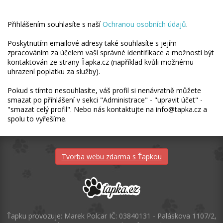
Přihlášením souhlasíte s naší
Ochranou osobních údajů
.
Poskytnutím emailové adresy také souhlasíte s jejím
zpracováním za účelem vaší správné identifikace a možností být
kontaktován ze strany Ťapka.cz (například kvůli možnému
uhrazení poplatku za služby).
Pokud s tímto nesouhlasíte, váš profil si nenávratně můžete
smazat po přihlášení v sekci "Administrace" - "upravit účet" -
"smazat celý profil". Nebo nás kontaktujte na info@tapka.cz a
spolu to vyřešíme.
Tvorba webu zdarma s Ťapkou
Ťapku provozuje: Marek Polcar IČ: 03840131 - Paláskova 1107/2,