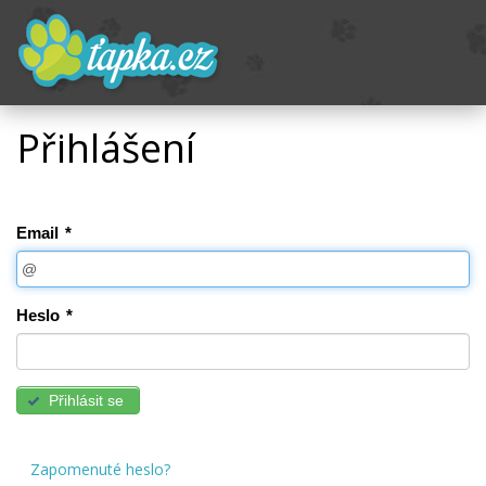
Přihlášení
Email
*
Heslo
*
Přihlásit se
Zapomenuté heslo?