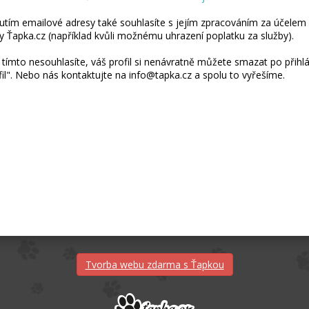
utím emailové adresy také souhlasíte s jejím zpracováním za účelem 
y Ťapka.cz (například kvůli možnému uhrazení poplatku za služby).
tímto nesouhlasíte, váš profil si nenávratně můžete smazat po přihláš
fil". Nebo nás kontaktujte na info@tapka.cz a spolu to vyřešíme.
Tvorba webu zdarma s Ťapkou