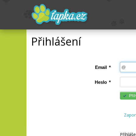
Přihlášení
Email
*
Heslo
*
Přih
Zapom
Přihláše