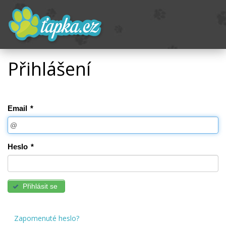
Přihlášení
Email
*
Heslo
*
Přihlásit se
Zapomenuté heslo?