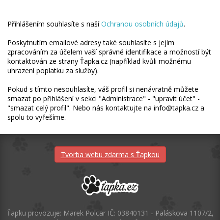
Přihlášením souhlasíte s naší
Ochranou osobních údajů
.
Poskytnutím emailové adresy také souhlasíte s jejím
zpracováním za účelem vaší správné identifikace a možností být
kontaktován ze strany Ťapka.cz (například kvůli možnému
uhrazení poplatku za služby).
Pokud s tímto nesouhlasíte, váš profil si nenávratně můžete
smazat po přihlášení v sekci "Administrace" - "upravit účet" -
"smazat celý profil". Nebo nás kontaktujte na info@tapka.cz a
spolu to vyřešíme.
Tvorba webu zdarma s Ťapkou
Ťapku provozuje: Marek Polcar IČ: 03840131 - Paláskova 1107/2,