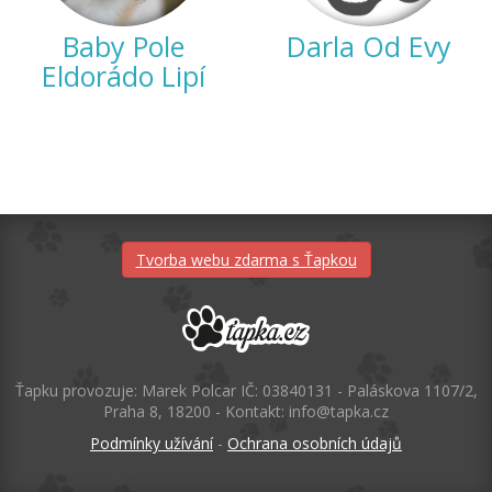
Baby Pole
Darla Od Evy
Eldorádo Lipí
Tvorba webu zdarma s Ťapkou
Ťapku provozuje: Marek Polcar IČ: 03840131 - Paláskova 1107/2,
Praha 8, 18200 - Kontakt: info@tapka.cz
Podmínky užívání
-
Ochrana osobních údajů