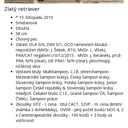
Zlatý retriever
* 15. listopadu 2010
Smetanová
Dlouhá
58
cm
Chovný pes
Zdraví: DLK 0/0, DKK 0/1, OCD ramenních kloubů -
nepostižen (MVDr. J. Šebek, RTG: MVDr. L. Vlček),
PRA/CAT negativní (10/12/2015 - MVDr. J. Beránek), prcd-
PRA: N/N (clear), GR-PRA1: N/N (clear), plnochrupý,
nůžkový skus
Výstavní tituly: Multišampion, C.I.B. (Interchampion - 
Mezinárodní šampion krásy), Český šampion krásy, 
Slovenský šampion krásy, Polský šampion krásy, Junior 
šampion České republiky & Slovenský šampión krásy 
mladých. Čekatel titulů: C.I.E., Grand šampion ČR, Šampion 
ČMKU, Šampion práce
Zkoušky: KPZ - I. cena - titul CACT, SZVP - III. cena (limitní 
známka z dohledávky),  OVVR - plný počet bodů/ NOS 4, 2 
x Canisterapeutické zkoušky - 100 bodů + 2 body za 
vstřícnost