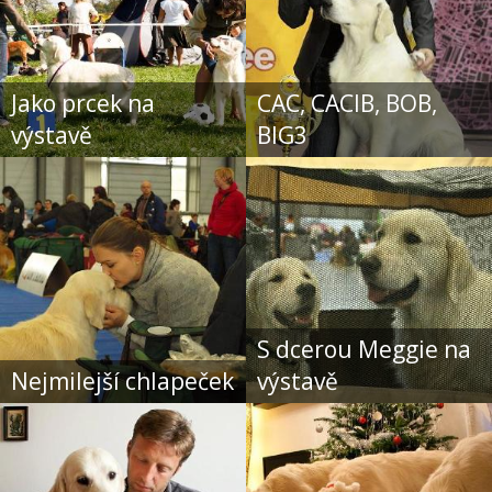
Jako prcek na
CAC, CACIB, BOB,
výstavě
BIG3
S dcerou Meggie na
Nejmilejší chlapeček
výstavě