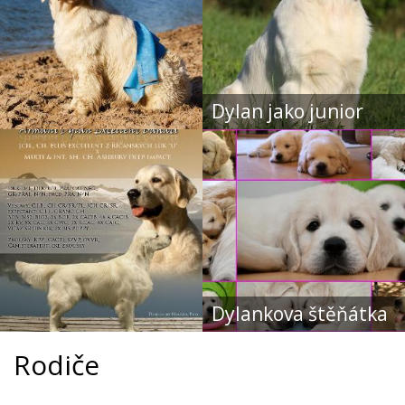
Dylan jako junior
Dylankova štěňátka
Rodiče