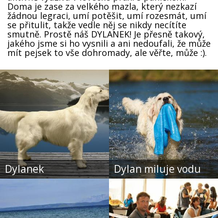
Doma je zase za velkého mazla, který nezkazí
žádnou legraci, umí potěšit, umí rozesmát, umí
se přitulit, takže vedle něj se nikdy necítíte
smutně. Prostě náš DYLANEK! Je přesně takový,
jakého jsme si ho vysnili a ani nedoufali, že může
mít pejsek to vše dohromady, ale věřte, může :).
Dylanek
Dylan miluje vodu