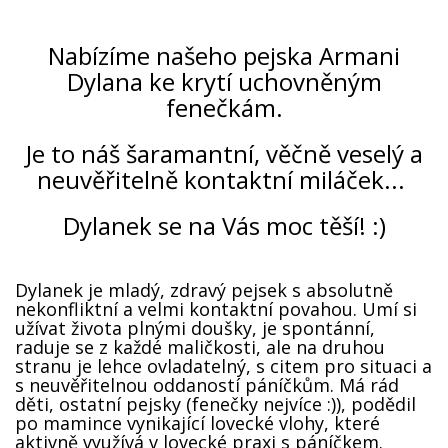
Nabízíme našeho pejska Armani
Dylana ke krytí uchovněným
fenečkám.
Je to náš šaramantní, věčně veselý a
neuvěřitelně kontaktní miláček...
Dylanek se na Vás moc těší! :)
Dylanek je mladý, zdravý pejsek s absolutně
nekonfliktní a velmi kontaktní povahou. Umí si
užívat života plnými doušky, je spontánní,
raduje se z každé maličkosti, ale na druhou
stranu je lehce ovladatelný, s citem pro situaci a
s neuvěřitelnou oddaností páníčkům. Má rád
děti, ostatní pejsky (fenečky nejvíce :)), podědil
po mamince vynikající lovecké vlohy, které
aktivně využívá v lovecké praxi s páníčkem.