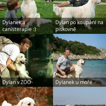
Dylanek a
Dylan po koupání na
canisterapie :)
pískovně
Dylan v ZOO
Dylanek u moře