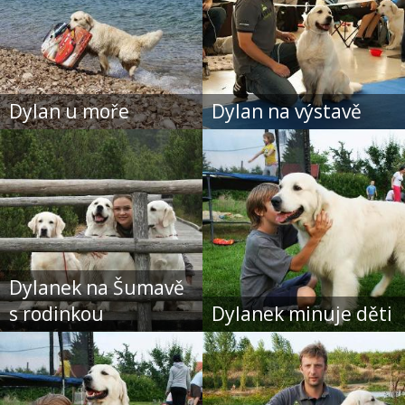
Dylan u moře
Dylan na výstavě
Dylanek na Šumavě
s rodinkou
Dylanek minuje děti