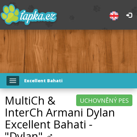
Excellent Bahati
Toggle
navigation
MultiCh &
UCHOVNĚNÝ PES
InterCh Armani Dylan
Excellent Bahati -
"Dylan" ♂