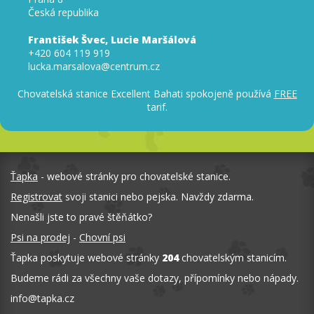
Česká republika
František Švec, Lucie Maršálová
+420 604 119 919
lucka.marsalova@centrum.cz
Chovatelská stanice Excellent Bahati spokojeně používá
FREE
tarif.
Ťapka
- webové stránky pro chovatelské stanice.
Registrovat
svoji stanici nebo pejska. Navždy zdarma.
Nenašli jste to pravé štěňátko?
Psi na prodej
-
Chovní psi
Ťapka poskytuje webové stránky
204
chovatelským stanicím.
Budeme rádi za všechny vaše dotazy, přípomínky nebo nápady.
info
@
tapka.cz