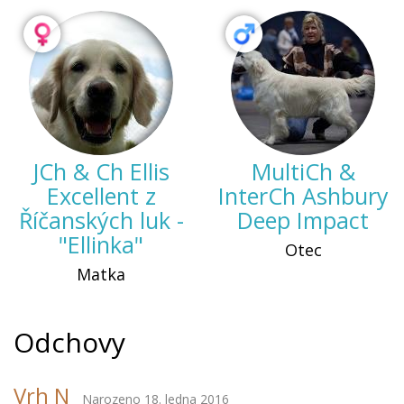
JCh & Ch Ellis
MultiCh &
Excellent z
InterCh Ashbury
Říčanských luk -
Deep Impact
"Ellinka"
Otec
Matka
Odchovy
Vrh N
Narozeno 18. ledna 2016