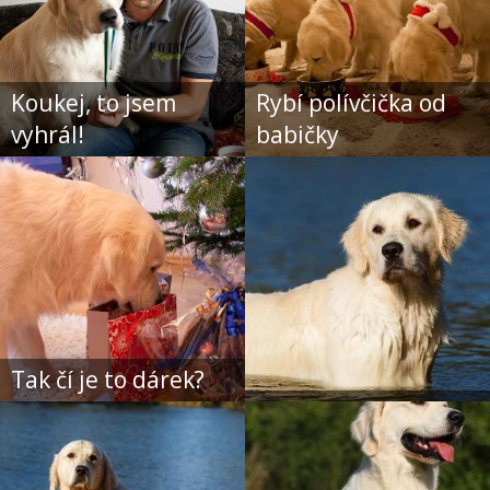
Koukej, to jsem
Rybí polívčička od
vyhrál!
babičky
Tak čí je to dárek?