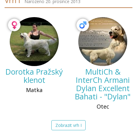
Vrh I
Narozeno 20. prosince 2013
Dorotka Pražský
MultiCh &
klenot
InterCh Armani
Dylan Excellent
Matka
Bahati - "Dylan"
Otec
Zobrazit vrh I