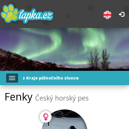
z Kraje půlnočního slunce
Toggle
navigation
Fenky
Český horský pes