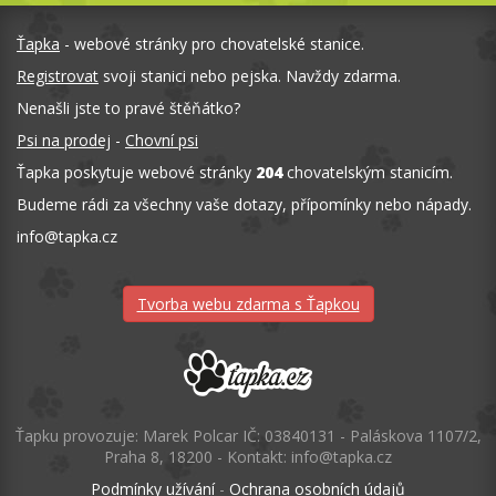
Ťapka
- webové stránky pro chovatelské stanice.
Registrovat
svoji stanici nebo pejska. Navždy zdarma.
Nenašli jste to pravé štěňátko?
Psi na prodej
-
Chovní psi
Ťapka poskytuje webové stránky
204
chovatelským stanicím.
Budeme rádi za všechny vaše dotazy, přípomínky nebo nápady.
info
@
tapka.cz
Tvorba webu zdarma s Ťapkou
Ťapku provozuje: Marek Polcar IČ: 03840131 - Paláskova 1107/2,
Praha 8, 18200 - Kontakt: info@tapka.cz
Podmínky užívání
-
Ochrana osobních údajů