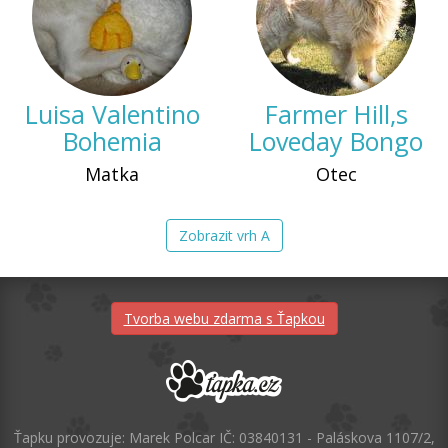
Luisa Valentino
Farmer Hill,s
Bohemia
Loveday Bongo
Matka
Otec
Zobrazit vrh A
Tvorba webu zdarma s Ťapkou
Ťapku provozuje: Marek Polcar IČ: 03840131 - Paláskova 1107/2,