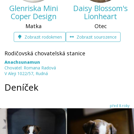
Glenriska Mini
Daisy Blossom's
Coper Design
Lionheart
Matka
Otec
Zobrazit rodokmen
Zobrazit sourozence
Rodičovská chovatelská stanice
Anachsunamun
Chovatel: Romana Radová
V Aleji 1022/57, Rudná
Deníček
před 8 roky