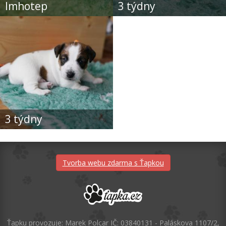
Imhotep
3 týdny
3 týdny
Tvorba webu zdarma s Ťapkou
Ťapku provozuje: Marek Polcar IČ: 03840131 - Paláskova 1107/2,