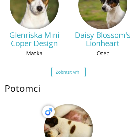
Glenriska Mini
Daisy Blossom's
Coper Design
Lionheart
Matka
Otec
Zobrazit vrh I
Potomci