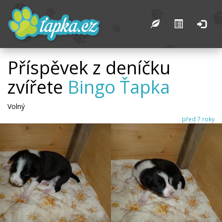
Příspěvek z deníčku
zvířete
Bingo Ťapka
Volný
před 7 roky