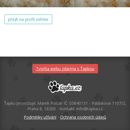
přejít na profil zvířete
Tvorba webu zdarma s Ťapkou
Ťapku provozuje: Marek Polcar IČ: 03840131 - Paláskova 1107/2,
Praha 8, 18200 - Kontakt: info@tapka.cz
Podmínky užívání
-
Ochrana osobních údajů