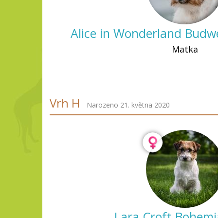
Alice in Wonderland Budwei
Matka
Vrh H
Narozeno 21. května 2020
Lara Croft Bohemi