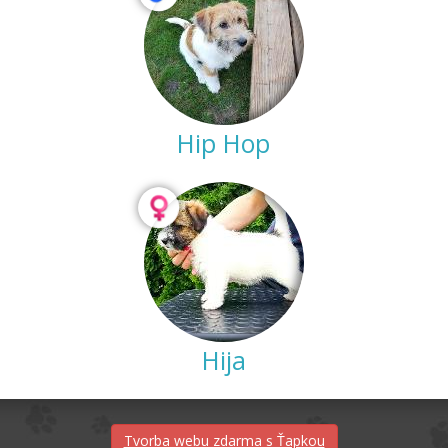
Hip Hop
Hija
Tvorba webu zdarma s Ťapkou