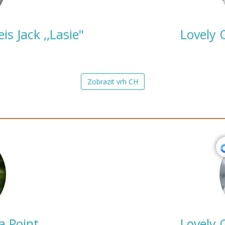
s Jack ,,Lasie"
Lovely 
Zobrazit vrh CH
a Point
Lovely 