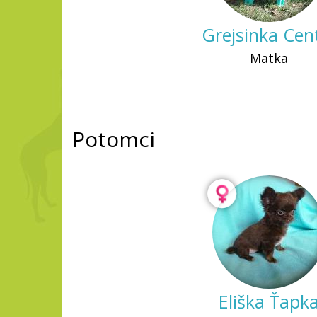
Grejsinka Cen
Matka
Potomci
Eliška Ťapk