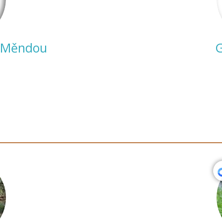
d Měndou
G