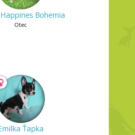
 Happines Bohemia
Otec
Emilka Ťapka