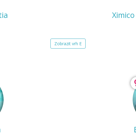
tia
Ximico
Zobrazit vrh E
a