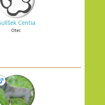
ulíšek Centia
Otec